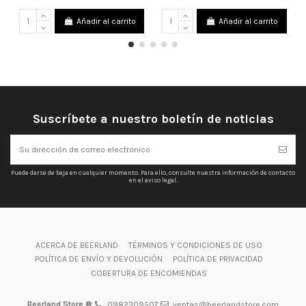
Añadir al carrito
Añadir al carrito
Suscríbete a nuestro boletín de noticias
Puede darse de baja en cualquier momento. Para ello, consulte nuestra información de contacto
en el aviso legal.
ACERCA DE BEERLAND
TÉRMINOS Y CONDICIONES DE USO
POLÍTICA DE ENVÍO Y DEVOLUCIÓN
POLÍTICA DE PRIVACIDAD
COBERTURA DE ENCOMIENDAS
Beerland Store ®
0982309507
ventas@beerlandstore.com