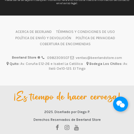
en el aviso legal.
ACERCA DE BEERLAND
TÉRMINOS Y CONDICIONES DE USO
POLÍTICA DE ENVÍO Y DEVOLUCIÓN
POLÍTICA DE PRIVACIDAD
COBERTURA DE ENCOMIENDAS
Beerland Store ®
0982309507
ventas@beerlandstore.com
Quito:
Av. Coruña E12-26 e Isabel La Católica
Bodega Los Chillos:
Av.
Ilaló Oe10-125. El Tingo
2025. Diseñado por Diego P.
Derechos Reservados de Beerland Store