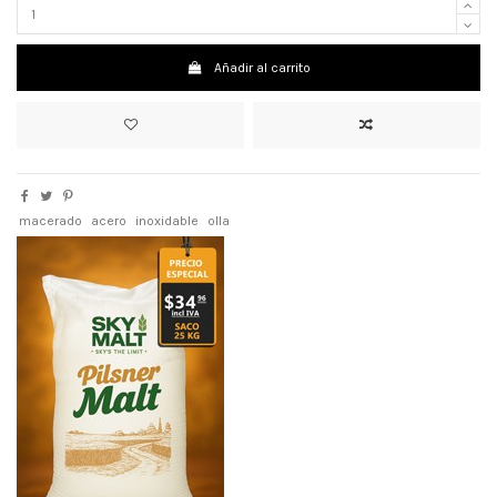
Añadir al carrito
macerado
acero
inoxidable
olla