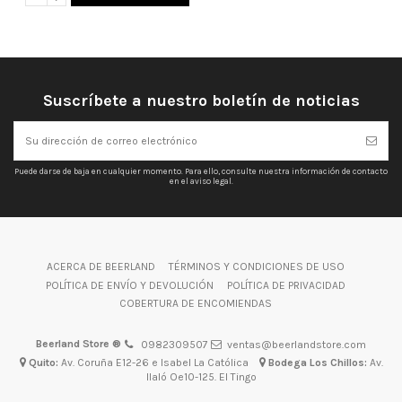
Suscríbete a nuestro boletín de noticias
Puede darse de baja en cualquier momento. Para ello, consulte nuestra información de contacto
en el aviso legal.
ACERCA DE BEERLAND
TÉRMINOS Y CONDICIONES DE USO
POLÍTICA DE ENVÍO Y DEVOLUCIÓN
POLÍTICA DE PRIVACIDAD
COBERTURA DE ENCOMIENDAS
Beerland Store ®
0982309507
ventas@beerlandstore.com
Quito:
Av. Coruña E12-26 e Isabel La Católica
Bodega Los Chillos:
Av.
Ilaló Oe10-125. El Tingo